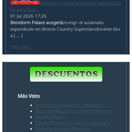
Benidorm Palace acogerá el espectáculo
Country Sup...
01 Jul 2026 17:26
Benidorm Palace acogerá
strong> el aclamado
espectáculo en directo Country Superstarsdurante dos
a [ ... ]
Leer más...
Más Visto
Excursiones Marítimas Benidorm
Bienvenid@s a Excursiones Benidorm
Isla de Tabarca
Isla de Benidorm y Visión submarina
Bodegas Enrique Mendoza