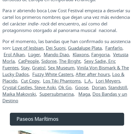
Para ir abriendo boca Low Cost Festival empieza a desvelar su
cartel los primeros nombres que dejan una vez más evidencia
del carácter
indie- rock
del encuentro, así como del
protagonismo otorgado al panorama musical nacional.
Por el momento, las bandas que han confirmado su asistencia
son:
Love of lesbian
,
Dei Suoni
,
Guadalupe Plata
,
Fanfarlo
,
Erol Alkan
,
Lüger
,
Mando Diao
,
Klaxons
,
Fangoria
,
Vetusta
Morla
,
CatPeople
,
Sidonie
,
The Bright
,
Sexy Sadie,
Eric
Fuentes
,
Stay
,
Gratis!
,
Sex Museum
,
Vinila Von Bismark & The
Lucky Dados
,
Fuzzy White Casters
,
After after hours
,
Loo &
Placido
,
Cut Copy
,
Los Tiki Phantoms
,
L.A.
,
Lori Meyers
,
Crystal Castles,
Steve Aoki
,
Ok Go
,
Goose
,
Dorian
,
Standstill
,
Maika Makovski
,
Supersubmarina
,
Maga
,
Dos Bandas y un
Destino
Paseos Marítimos