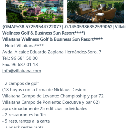
{GMAP=38.57259544722077|-0.14505386352539062|
Villait
Wellness Golf & Business Sun Resort****
}
Villaitana Wellness Golf & Business Sun Resort****
- Hotel Villaitana****
Avda. Alcalde Eduardo Zaplana Hernández-Soro, 7
Tel.: 96 681 50 00
Fax: 96 687 01 13
info@villaitana.com
- 2 campos de golf
(18 hoyos con la firma de Nicklaus Design:
Villaitana Campo de Levante: Champioship y par 72
Villaitana Campo de Poniente: Executive y par 62)
aproximadamente 25 edificios individuales
- 2 restaurantes buffet
- 5 resturantes a la carta
- 2 Snack restaurants