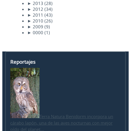
►
2013
(28)
►
2012
(34)
►
2011
(43)
►
2010
(26)
►
2009
(9)
►
0000
(1)
Reportajes
Terra Natura Benidorm incorpora un
cárabo lapón, una de las aves nocturnas con mejor
oído del planet...