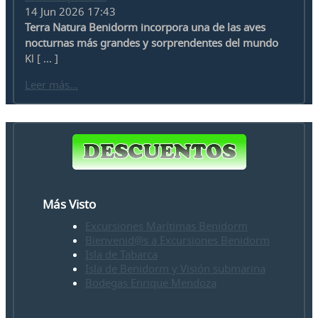
14 Jun 2026 17:43
Terra Natura Benidorm incorpora una de las aves
nocturnas más grandes y sorprendentes del mundo
Kl [ ... ]
Leer más...
Más Visto
Excursiones Marítimas Benidorm
Bienvenid@s a Excursiones Benidorm
Isla de Tabarca
Isla de Benidorm y Visión submarina
Bodegas Enrique Mendoza