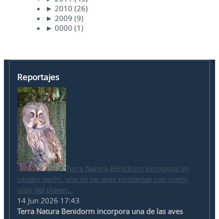
►
2010
(26)
►
2009
(9)
►
0000
(1)
Reportajes
Terra Natura Benidorm incorpora un
cárabo lapón, una de las aves nocturnas con mejor
oído del planet...
14 Jun 2026 17:43
Terra Natura Benidorm incorpora una de las aves