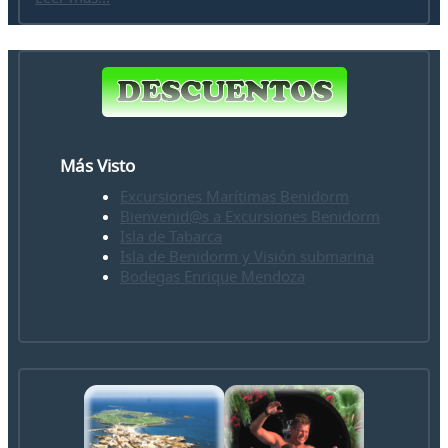
Más Visto
Excursiones Marítimas Benidorm
Bienvenid@s a Excursiones Benidorm
Isla de Tabarca
Isla de Benidorm y Visión submarina
Bodegas Enrique Mendoza