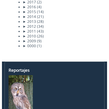
►
2017
(2)
►
2016
(4)
►
2015
(14)
►
2014
(21)
►
2013
(28)
►
2012
(34)
►
2011
(43)
►
2010
(26)
►
2009
(9)
►
0000
(1)
Reportajes