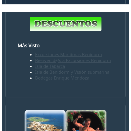
Más Visto
Excursiones Marítimas Benidorm
Bienvenid@s a Excursiones Benidorm
Isla de Tabarca
Isla de Benidorm y Visión submarina
Bodegas Enrique Mendoza