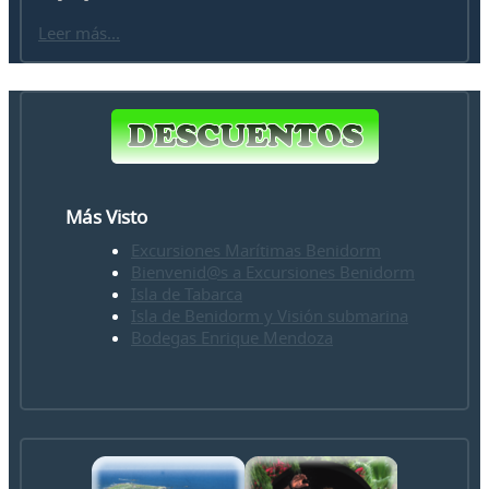
Leer más...
Más Visto
Excursiones Marítimas Benidorm
Bienvenid@s a Excursiones Benidorm
Isla de Tabarca
Isla de Benidorm y Visión submarina
Bodegas Enrique Mendoza