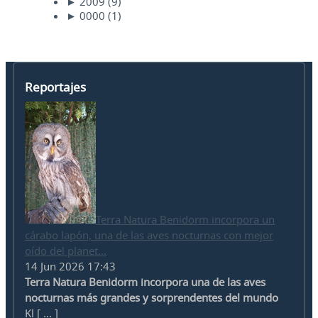
►
2009
(9)
►
0000
(1)
Reportajes
Terra Natura Benidorm incorpora un
cárabo lapón, una de las aves nocturnas con mejor
oído del planet...
14 Jun 2026 17:43
Terra Natura Benidorm incorpora una de las aves
nocturnas más grandes y sorprendentes del mundo
Kl [ ... ]