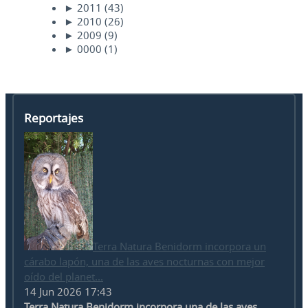
►
2011
(43)
►
2010
(26)
►
2009
(9)
►
0000
(1)
Reportajes
Terra Natura Benidorm incorpora un
cárabo lapón, una de las aves nocturnas con mejor
oído del planet...
14 Jun 2026 17:43
Terra Natura Benidorm incorpora una de las aves