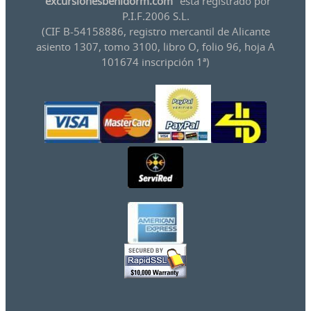
"
excursionesbenidorm.com
" está registrado por
P.I.F.2006 S.L.
(CIF B-54158886, registro mercantil de Alicante
asiento 1307, tomo 3100, libro O, folio 96, hoja A
101674 inscripción 1ª)