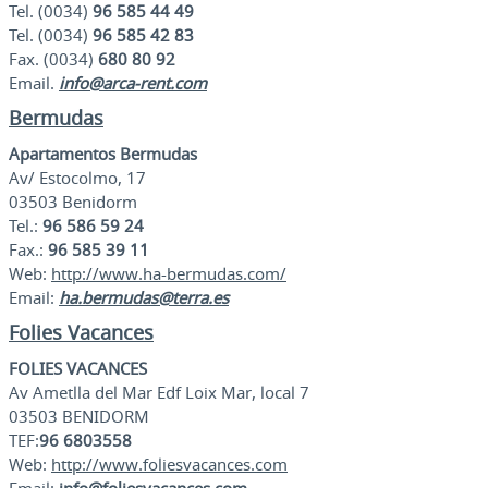
Tel. (0034)
96 585 44 49
Tel. (0034)
96 585 42 83
Fax. (0034)
680 80 92
Email.
info@arca-rent.com
Bermudas
Apartamentos Bermudas
Av/ Estocolmo, 17
03503 Benidorm
Tel.:
96 586 59 24
Fax.:
96 585 39 11
Web:
http://www.ha-bermudas.com/
Email:
ha.bermudas@terra.es
Folies Vacances
FOLIES VACANCES
Av Ametlla del Mar Edf Loix Mar, local 7
03503 BENIDORM
TEF:
96 6803558
Web:
http://www.foliesvacances.com