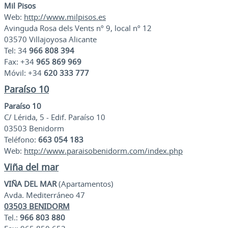
Mil Pisos
Web:
http://www.milpisos.es
Avinguda Rosa dels Vents nº 9, local nº 12
03570 Villajoyosa Alicante
Tel: 34
966 808 394
Fax: +34
965 869 969
Móvil: +34
620 333 777
Paraíso 10
Paraíso 10
C/ Lérida, 5 - Edif. Paraíso 10
03503 Benidorm
Teléfono:
663 054 183
Web:
http://www.paraisobenidorm.com/index.php
Viña del mar
VIÑA DEL MAR
(Apartamentos)
Avda. Mediterráneo 47
03503 BENIDORM
Tel.:
966 803 880