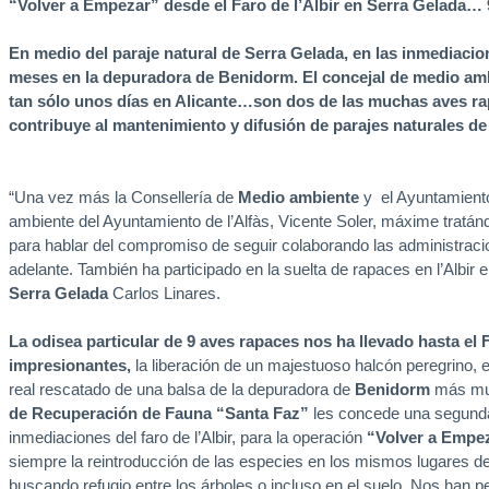
“Volver a Empezar” desde el Faro de l’Albir en Serra Gelada… 
En medio del paraje natural de Serra Gelada, en las inmediacion
meses en la depuradora de Benidorm. El concejal de medio ambi
tan sólo unos días en Alicante…son dos de las muchas aves r
contribuye al mantenimiento y difusión de parajes naturales de 
“Una vez más la Consellería de
Medio ambiente
y el Ayuntamiento
ambiente del Ayuntamiento de l’Alfàs, Vicente Soler, máxime tratánd
para hablar del compromiso de seguir colaborando las administraci
adelante. También ha participado en la suelta de rapaces en l’Albir el
Serra Gelada
Carlos Linares.
La odisea particular de 9 aves rapaces nos ha llevado hasta el
impresionantes,
la liberación de un majestuoso halcón peregrino, 
real rescatado de una balsa de la depuradora de
Benidorm
más muer
de Recuperación de Fauna “Santa Faz”
les concede una segunda 
inmediaciones del faro de l’Albir, para la operación
“Volver a Empe
siempre la reintroducción de las especies en los mismos lugares de
buscando refugio entre los árboles o incluso en el suelo. Nos han 