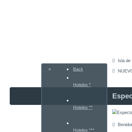
Guia Hoteles
Isla de
Back
NUEVO 
Hoteles *
Espec
Hoteles **
Benido
Hoteles ***