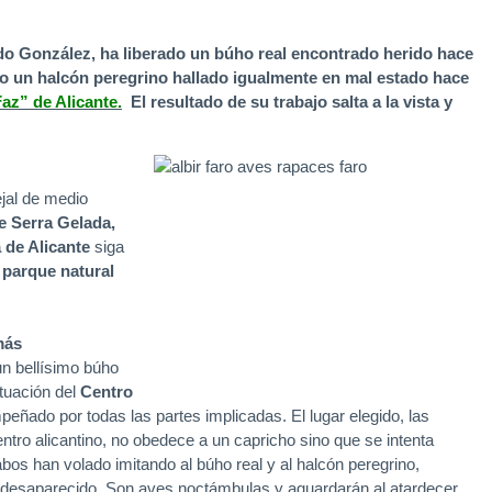
fredo González, ha liberado un búho real encontrado herido hace
do un halcón peregrino hallado igualmente en mal estado hace
az” de Alicante.
El resultado de su trabajo salta a la vista y
jal de medio
e Serra Gelada,
 de Alicante
siga
l
parque natural
más
un bellísimo búho
ctuación del
Centro
ñado por todas las partes implicadas. El lugar elegido, las
tro alicantino, no obedece a un capricho sino que se intenta
os han volado imitando al búho real y al halcón peregrino,
an desaparecido. Son aves noctámbulas y aguardarán al atardecer