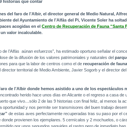
9 historias que contar
es del faro de l’Albir, el director general de Medio Natural, Al
ente del Ayuntamiento de l’Alfàs del Pi, Vicente Soler ha solta
apaces acogidas en el
Centro de Recuperación de Fauna “Santa F
un valor incalculable.
 de l’Alfàs aúnan esfuerzos”, ha estimado oportuno señalar el conce
ose de la difusión de los valores patrimoniales y naturales del
parqu
ones para que la labor de centros como el de
recuperación de fauna
 director territorial de Medio Ambiente, Javier Sogorb y el director de
 Faro de l’Albir donde hemos asistido a uno de los espectáculos 
encontrado herido hace unos días en Alicante o el regreso a casa de 
to que vivo…sólo 2 de las 9 historias con final feliz, al menos la a
oportunidad y nos permite ser transmisores del buen trabajo desempe
zar”
de estas aves perfectamente recuperadas tras su paso por el cen
 donde provienen los ejemplares. 5 cernícalos y 2 mochuelos, o cárab
permitido por unos segundos seguirles el rastro pero de inmediato h