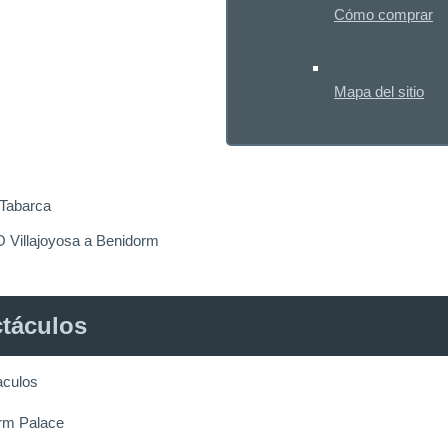
Cómo comprar
Mapa del sitio
 Tabarca
Villajoyosa a Benidorm
táculos
rm Palace