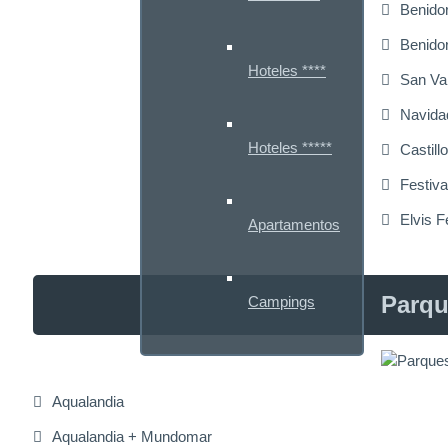
Benido
Benido
Hoteles ****
San Va
Navida
Hoteles *****
Castill
Festiv
Elvis F
Apartamentos
Parqu
Campings
Aqualandia
Aqualandia + Mundomar