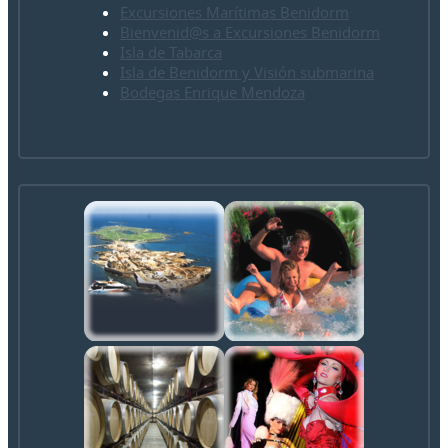
Excursiones Marítimas Benidorm
Bienvenid@s a Excursiones Benidorm
Isla de Tabarca
Isla de Benidorm y Visión submarina
Bodegas Enrique Mendoza