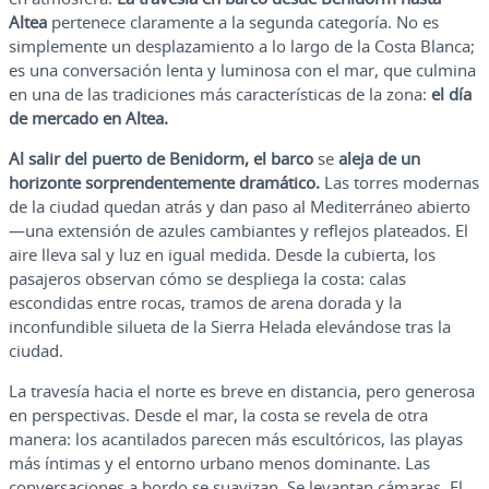
Altea
pertenece claramente a la segunda categoría. No es
simplemente un desplazamiento a lo largo de la Costa Blanca;
es una conversación lenta y luminosa con el mar, que culmina
en una de las tradiciones más características de la zona:
el día
de mercado en Altea.
Al salir del puerto de Benidorm, el barco
se
aleja de un
horizonte sorprendentemente dramático.
Las torres modernas
de la ciudad quedan atrás y dan paso al Mediterráneo abierto
—una extensión de azules cambiantes y reflejos plateados. El
aire lleva sal y luz en igual medida. Desde la cubierta, los
pasajeros observan cómo se despliega la costa: calas
escondidas entre rocas, tramos de arena dorada y la
inconfundible silueta de la Sierra Helada elevándose tras la
ciudad.
La travesía hacia el norte es breve en distancia, pero generosa
en perspectivas. Desde el mar, la costa se revela de otra
manera: los acantilados parecen más escultóricos, las playas
más íntimas y el entorno urbano menos dominante. Las
conversaciones a bordo se suavizan. Se levantan cámaras. El