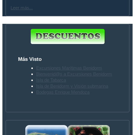
Leer más...
Más Visto
Excursiones Marítimas Benidorm
Bienvenid@s a Excursiones Benidorm
Isla de Tabarca
Isla de Benidorm y Visión submarina
Bodegas Enrique Mendoza