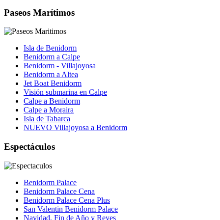
Paseos Marítimos
Isla de Benidorm
Benidorm a Calpe
Benidorm - Villajoyosa
Benidorm a Altea
Jet Boat Benidorm
Visión submarina en Calpe
Calpe a Benidorm
Calpe a Moraira
Isla de Tabarca
NUEVO Villajoyosa a Benidorm
Espectáculos
Benidorm Palace
Benidorm Palace Cena
Benidorm Palace Cena Plus
San Valentin Benidorm Palace
Navidad, Fin de Año y Reyes