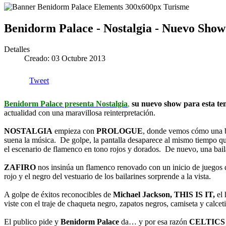
Benidorm Palace - Nostalgia - Nuevo Show
Detalles
Creado: 03 Octubre 2013
Tweet
Benidorm Palace presenta Nostalgia
,
su nuevo show para esta t
actualidad con una maravillosa reinterpretación.
NOSTALGIA
empieza con
PROLOGUE
, donde vemos cómo una ba
suena la música. De golpe, la pantalla desaparece al mismo tiempo que 
el escenario de flamenco en tono rojos y dorados. De nuevo, una bail
ZAFIRO
nos insinúa un flamenco renovado con un inicio de juegos de
rojo y el negro del vestuario de los bailarines sorprende a la vista.
A golpe de éxitos reconocibles de
Michael Jackson, THIS IS IT,
el 
viste con el traje de chaqueta negro, zapatos negros, camiseta y calcet
El publico pide y
Benidorm Palace
da… y por esa razón
CELTICS