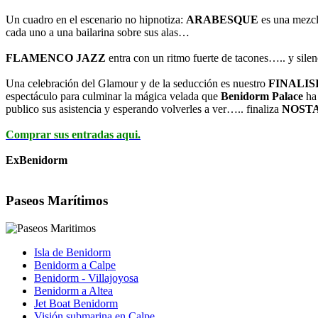
Un cuadro en el escenario no hipnotiza:
ARABESQUE
es una mezcla
cada uno a una bailarina sobre sus alas…
FLAMENCO JAZZ
entra con un ritmo fuerte de tacones….. y silenc
Una celebración del Glamour y de la seducción es nuestro
FINALIS
espectáculo para culminar la mágica velada que
Benidorm Palace
ha 
publico sus asistencia y esperando volverles a ver….. finaliza
NOSTA
Comprar sus entradas aqui.
ExBenidorm
Paseos Marítimos
Isla de Benidorm
Benidorm a Calpe
Benidorm - Villajoyosa
Benidorm a Altea
Jet Boat Benidorm
Visión submarina en Calpe