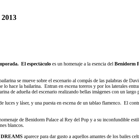
 2013
emporada.
El espectáculo
es un homenaje a la esencia del
Benidorm P
ilarina se mueve sobre el escenario al compás de las palabras de David
lo hace la bailarina. Entran en escena toreros y por los laterales entra
arina de adueña del escenario realizando bellas imágenes con un largo 
 luces y láser, y una puesta en escena de un tablao flamenco. El contra
homenaje de Benidorm Palace al Rey del Pop y a su inconfundible estil
ines blancos.
 DREAMS
aparece para dar gusto a aquellos amantes de los bailes celt